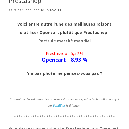
Prestashop
édité par LeorLindel le 14/12/2014
Voici entre autre l'une des meilleures raisons
d'utiliser Opencart plutôt que Prestashop !
Parts de marché mondial
Prestashop - 5,52 %
Opencart - 8,93 %
Y'a pas photo, ne pensez-vous pas ?
L’utilisation des solutions d’e-commerce dans le monde, selon l’échantillon analysé
par
BuiltWith
le 8 janvier.
********************************************
Vous désirez migrer votre site
Prestashop
vers
Opencart
,