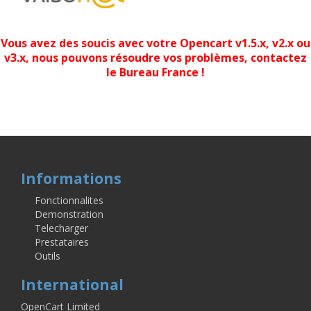
Vous avez des soucis avec votre Opencart v1.5.x, v2.x ou
v3.x, nous pouvons résoudre vos problèmes, contactez
le Bureau France !
LyfPay Modules
Dalenys Modules
Monetico Woocommerce
Dalenys
Woocommerce
Perlite
Monetico Shop
Best Shop
Ancy Industries
Monetico
Prestashop
Informations
Fonctionnalites
Demonstration
Telecharger
Prestataires
Outils
International
OpenCart Limited