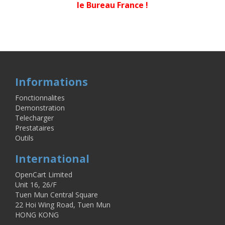
le Bureau France !
LyfPay Modules
Dalenys Modules
Monetico Woocommerce
Dalenys
Woocommerce
Perlite
Monetico Shop
Best Shop
Ancy Industries
Monetico
Prestashop
Informations
Fonctionnalites
Demonstration
Telecharger
Prestataires
Outils
International
OpenCart Limited
Unit 16, 26/F
Tuen Mun Central Square
22 Hoi Wing Road, Tuen Mun
HONG KONG