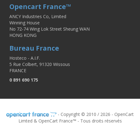
Opencart France™
ANCY Industries Co, Limited
Winning House
No 72-74 Wing Lok Street Sheung WAN
HONG KONG
Bureau France
Hosteco - A.I.F.
5 Rue Colbert, 91320 Wissous
FRANCE
0 891 690 175
- Copyright © 2010 / 2026 - OpenCart
Limted & OpenCart France™ - Tous droits réservés